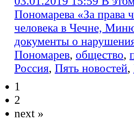
03.01.2019 15:59
В это
Пономарева «За права 
человека в Чечне, Мин
документы о нарушени
Пономарев
,
общество
,
Россия
,
Пять новостей
,
1
2
next »