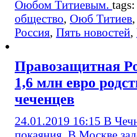
Оюбом Титиевым.
tags
общество
,
Оюб Титиев
Россия
,
Пять новостей
,
Правозащитная Ро
1,6 млн евро род
чеченцев
24.01.2019 16:15
В Чеч
покаяния. В Москве за