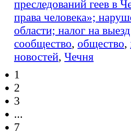
преследований геев в Ч
права человека»; наруш
области; налог на выезд
сообщество
,
общество
,
новостей
,
Чечня
1
2
3
...
7