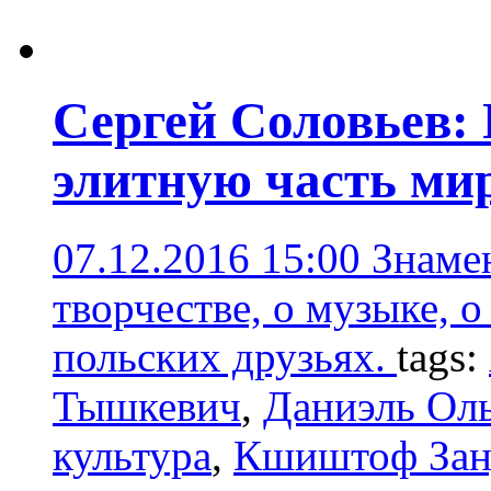
Сергей Соловьев:
элитную часть ми
07.12.2016 15:00
Знаме
творчестве, о музыке, 
польских друзьях.
tags:
Тышкевич
,
Даниэль Ол
культура
,
Кшиштоф Зан