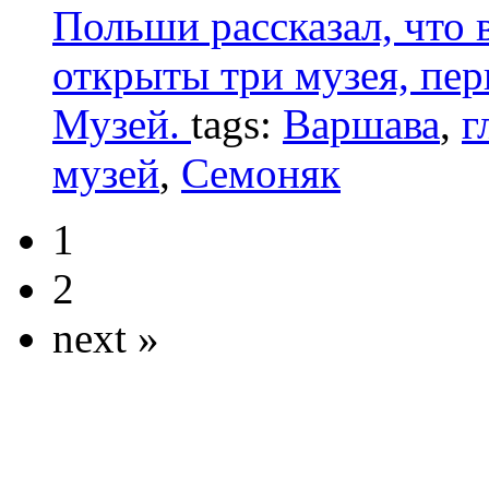
Польши рассказал, что 
открыты три музея, пе
Музей.
tags:
Варшава
,
г
музей
,
Семоняк
1
2
next »