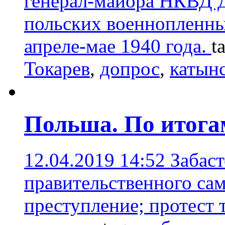
генерал-майора НКВД Д
польских военнопленны
апреле-мае 1940 года.
t
Токарев
,
допрос
,
катын
Польша. По итога
12.04.2019 14:52
Забас
правительственного са
преступление; протест 