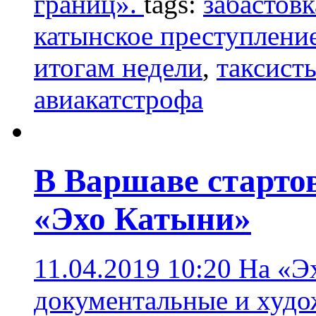
границ».
tags:
забастовк
катынское преступлени
итогам недели
,
таксист
авиакатстрофа
В Варшаве старто
«Эхо Катыни»
11.04.2019 10:20
На «Э
документальные и худ