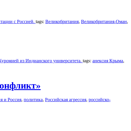
тации с Россией.
tags:
Великобритания
,
Великобритания-Оман
,
 Куромией из Индианского университета.
tags:
анексия Крыма
,
конфликт»
я и Россия
,
политика
,
Российская агрессия
,
российско-