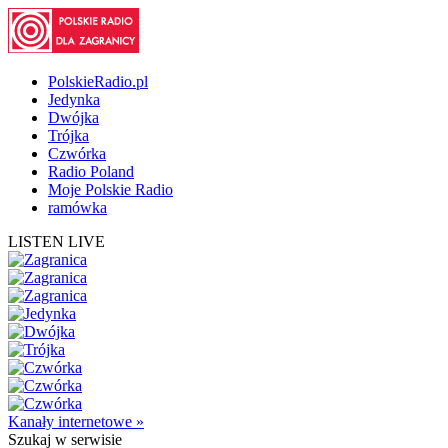
PolskieRadio.pl
Jedynka
Dwójka
Trójka
Czwórka
Radio Poland
Moje Polskie Radio
ramówka
LISTEN LIVE
Kanały internetowe »
Szukaj
w serwisie