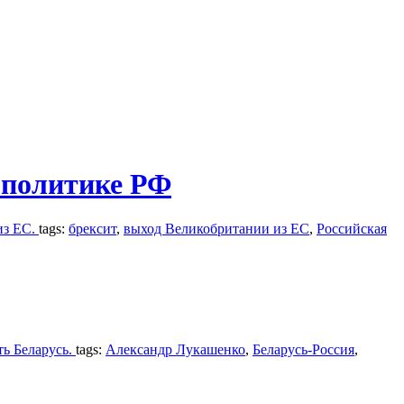
 политике РФ
из ЕС.
tags:
брексит
,
выход Великобритании из ЕС
,
Российская
ть Беларусь.
tags:
Александр Лукашенко
,
Беларусь-Россия
,