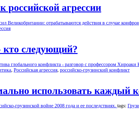
к российской агрессии
ил Великобритании: отрабатываются действия в случае конфрон
ессия
 - кто следующий?
тива глобального конфликта - разговор с профессором Хироаки
итика
,
Российская агрессия
,
российско-грузинский конфликт
мально использовать каждый 
ийско-грузинской войне 2008 года и ее последствиях.
tags:
Грузи