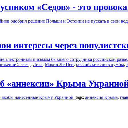
усником «Седов» - это провока
йнов одобрил решение Польши и Эстонии не пускать в свои во
ои интересы через популистск
 электронным письмом бывшего сотрудника российской разведки
вижение 5 звезд
,
Лига
,
Марин Ле Пен
,
российские спецслужбы
,
 об «аннексии» Крыма Украино
б» якобы нанесенные Крыму Украиной.
tags:
аннексия Крыма
,
гла