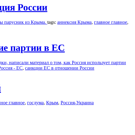
ция России
ды парусник из Крыма.
tags:
аннексия Крыма
,
главное главное
,
ие партии в ЕС
, написали материал о том, как Россия использует партии
Россия - ЕС
,
санкции ЕС в отношении России
й
вное главное
,
госдума
,
Крым
,
Россия-Украина