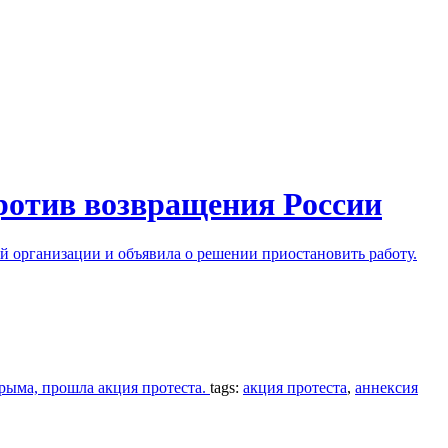
ротив возвращения России
ой организации и объявила о решении приостановить работу.
рыма, прошла акция протеста.
tags:
акция протеста
,
аннексия