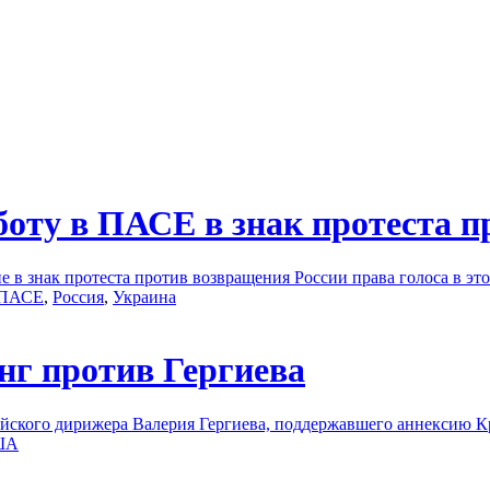
оту в ПАСЕ в знак протеста п
е в знак протеста против возвращения России права голоса в эт
ПАСЕ
,
Россия
,
Украина
г против Гергиева
йского дирижера Валерия Гергиева, поддержавшего аннексию К
ША