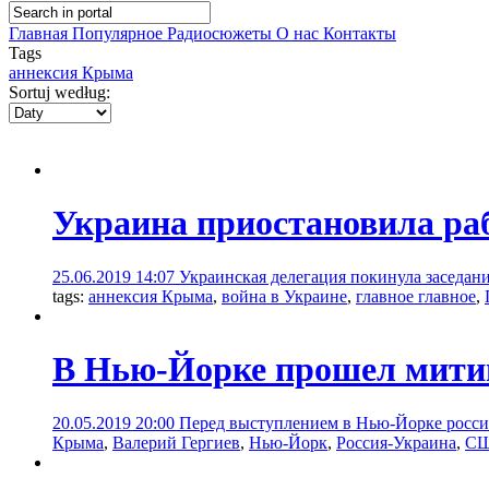
Главная
Популярное
Радиосюжеты
О нас
Контакты
Tags
аннексия Крыма
Sortuj według:
Украина приостановила раб
25.06.2019 14:07
Украинская делегация покинула заседани
tags:
аннексия Крыма
,
война в Украине
,
главное главное
,
В Нью-Йорке прошел митин
20.05.2019 20:00
Перед выступлением в Нью-Йорке росси
Крыма
,
Валерий Гергиев
,
Нью-Йорк
,
Россия-Украина
,
С