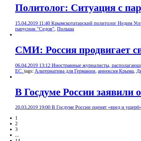
Политолог: Cитуация с пар
15.04.2019 11:40
Крымскотатарский политолог Недим Усе
парусник "Седов"
,
Польша
СМИ: Россия продвигает св
06.04.2019 13:12
Иностранные журналисты, располагающие
ЕС.
tags:
Альтернатива для Германии
,
аннексия Крыма
,
Д
В Госдуме России заявили
20.03.2019 19:00
В Госдуме России оценят «вред и ущер
1
2
3
...
14