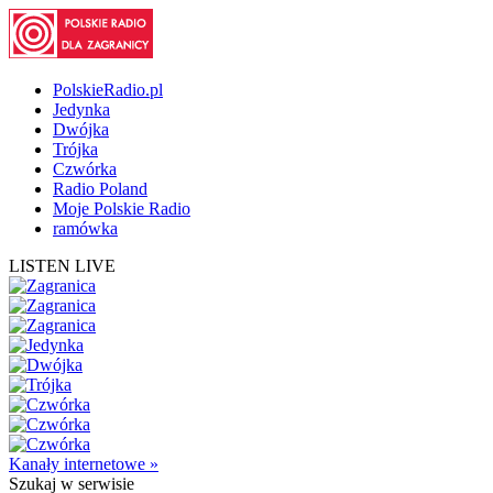
PolskieRadio.pl
Jedynka
Dwójka
Trójka
Czwórka
Radio Poland
Moje Polskie Radio
ramówka
LISTEN LIVE
Kanały internetowe »
Szukaj
w serwisie