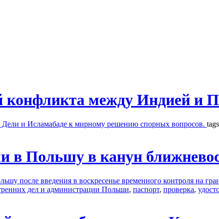
й конфликта между Индией и 
в Дели и Исламабаде к мирному решению спорных вопросов.
tag
или в Польшу в канун ближнев
ольшу после введения в воскресенье временного контроля на гр
тренних дел и администрации Польши
,
паспорт
,
проверка
,
удост