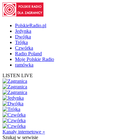
PolskieRadio.pl
Jedynka
Dwójka
Trójka
Czwórka
Radio Poland
Moje Polskie Radio
ramówka
LISTEN LIVE
Kanały internetowe »
Szukaj
w serwisie