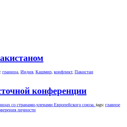
Пакистаном
s:
граница
,
Индия
,
Кашмир
,
конфликт
,
Пакистан
осточной конференции
аницах со странами-членами Европейского союза.
tags:
главное
оверения личности