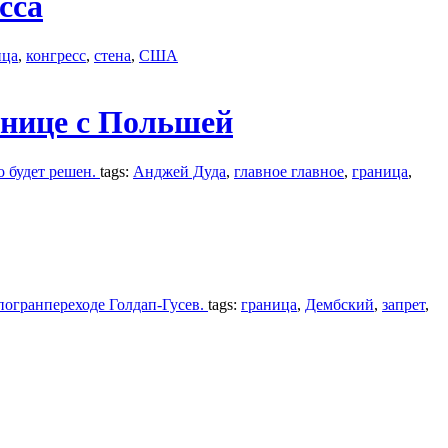
сса
ица
,
конгресс
,
стена
,
США
анице с Польшей
о будет решен.
tags:
Анджей Дуда
,
главное главное
,
граница
,
погранпереходе Голдап-Гусев.
tags:
граница
,
Дембский
,
запрет
,