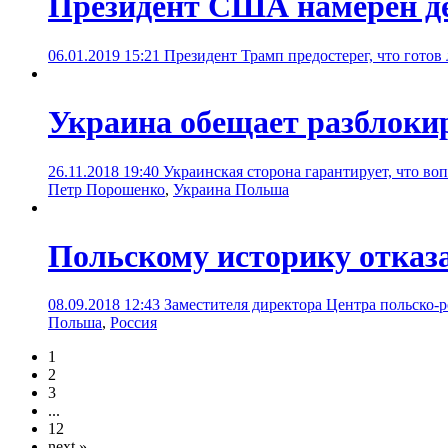
Президент США намерен дей
06.01.2019 15:21
Президент Трамп предостерег, что готов
Украина обещает разблоки
26.11.2018 19:40
Украинская сторона гарантирует, что во
Петр Порошенко
,
Украина Польша
Польскому историку отказа
08.09.2018 12:43
Заместителя директора Центра польско-р
Польша
,
Россия
1
2
3
...
12
next »