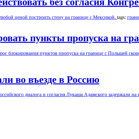
ствовать без согласия Конгре
 любой ценой построить стену на границе с Мексикой.
tags:
гран
ровать пункты пропуска на гр
прос блокирования пунктов пропуска на границе с Польшей скор
ли во въезде в Россию
оссийского диалога и согласия Лукаша Адамского задержали на 