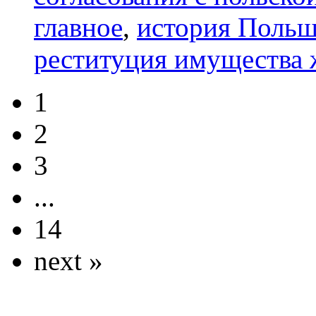
главное
,
история Поль
реституция имущества 
1
2
3
...
14
next »