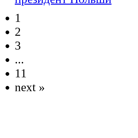
1
2
3
...
11
next »