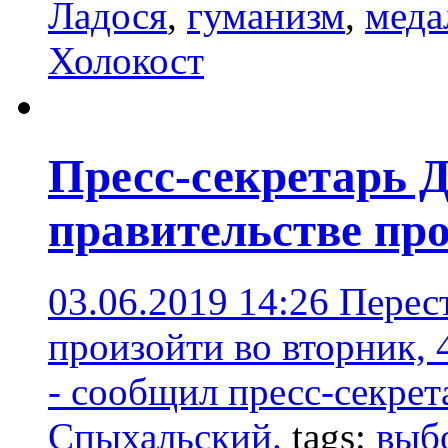
Ладося
,
гуманизм
,
меда
Холокост
Пресс-секретарь 
правительстве про
03.06.2019 14:26
Перест
произойти во вторник, 
- сообщил пресс-секре
Спыхальский.
tags:
выб