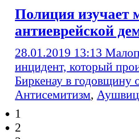
Полиция изучает м
антиеврейской де
28.01.2019 13:13
Малоп
инцидент, который про
Биркенау в годовщину 
Антисемитизм
,
Аушвиц
1
2