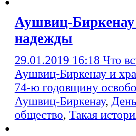
Аушвиц-Биркенау 
надежды
29.01.2019 16:18
Что в
Аушвиц-Биркенау и хра
74-ю годовщину освобо
Аушвиц-Биркенау
,
День
общество
,
Такая истори