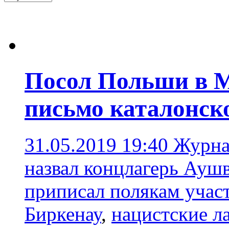
Посол Польши в 
письмо каталонск
31.05.2019 19:40
Журнал
назвал концлагерь Ауш
приписал полякам учас
Биркенау
,
нацистские л