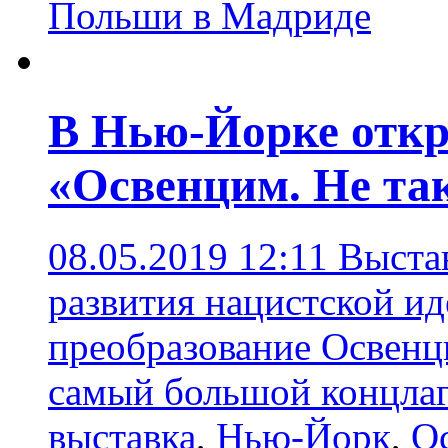
Польши в Мадриде
В Нью-Йорке отк
«Освенцим. Не так
08.05.2019 12:11
Выстав
развития нацистской ид
преобразование Освенци
самый большой концла
выставка
,
Нью-Йорк
,
О