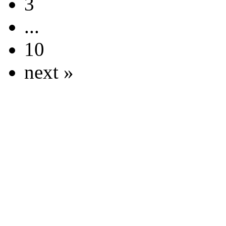
3
...
10
next »