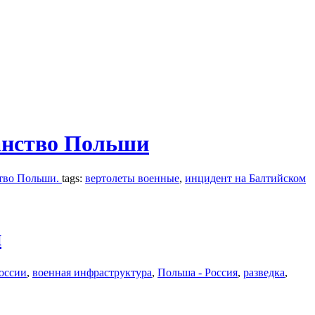
анство Польши
ство Польши.
tags:
вертолеты военные
,
инцидент на Балтийском
й
оссии
,
военная инфраструктура
,
Польша - Россия
,
разведка
,