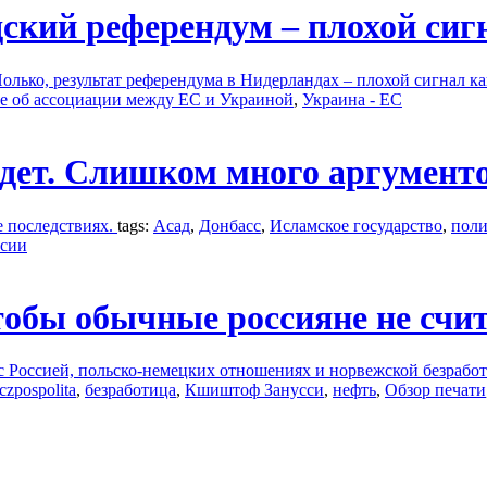
дский референдум – плохой си
лько, результат референдума в Нидерландах – плохой сигнал ка
е об ассоциации между ЕС и Украиной
,
Украина - ЕС
йдет. Слишком много аргумент
е последствиях.
tags:
Асад
,
Донбасс
,
Исламское государство
,
поли
ссии
тобы обычные россияне не счи
 Россией, польско-немецких отношениях и норвежской безработи
czpospolita
,
безработица
,
Кшиштоф Занусси
,
нефть
,
Обзор печати