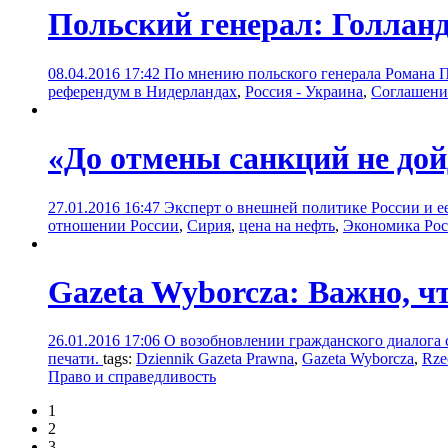
Польский генерал: Голлан
08.04.2016 17:42
По мнению польского генерала Романа По
референдум в Нидерландах
,
Россия - Украина
,
Соглашени
«До отмены санкций не до
27.01.2016 16:47
Эксперт о внешней политике России и е
отношении России
,
Сирия
,
цена на нефть
,
Экономика Ро
Gazeta Wyborcza: Важно, ч
26.01.2016 17:06
О возобновлении гражданского диалога с
печати.
tags:
Dziennik Gazeta Prawna
,
Gazeta Wyborcza
,
Rze
Право и справедливость
1
2
3