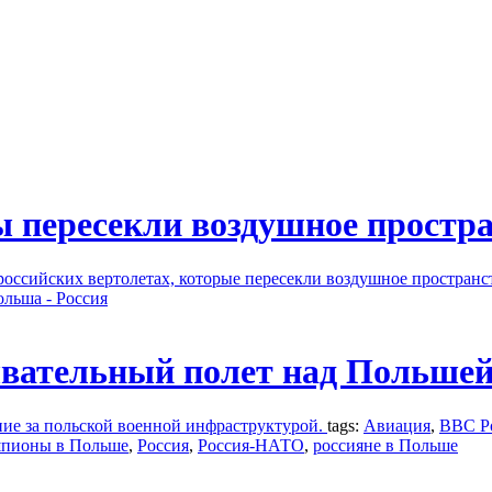
ы пересекли воздушное простр
х российских вертолетах, которые пересекли воздушное простран
льша - Россия
ывательный полет над Польше
ие за польской военной инфраструктурой.
tags:
Авиация
,
ВВС Р
шпионы в Польше
,
Россия
,
Россия-НАТО
,
россияне в Польше