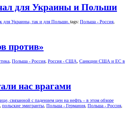
гнал для Украины и Польши
к для Украины, так и для Польши.
tags:
Польша - Россия
,
ов против»
тика
,
Польша - Россия
,
Россия - США
,
Санкции США и ЕС в
тали нас врагами
це, связанной с падением цен на нефть – в этом обзоре
,
польские эмигранты
,
Польша - Германия
,
Польша - Россия
,