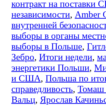
контракт на поставки 
независимости
,
Amber 
внутренней безопаснос
выборы в органы местн
выборы в Польше
,
Гитл
Зебро
,
Итоги недели
,
м
энергетики Польши
,
Ми
и США
,
Польша по ито
справедливость
,
Томаш
Вальц
,
Ярослав Качинь