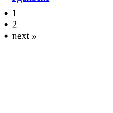
1
2
next »