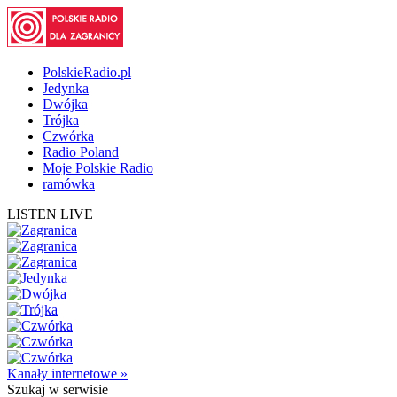
PolskieRadio.pl
Jedynka
Dwójka
Trójka
Czwórka
Radio Poland
Moje Polskie Radio
ramówka
LISTEN LIVE
Kanały internetowe »
Szukaj
w serwisie