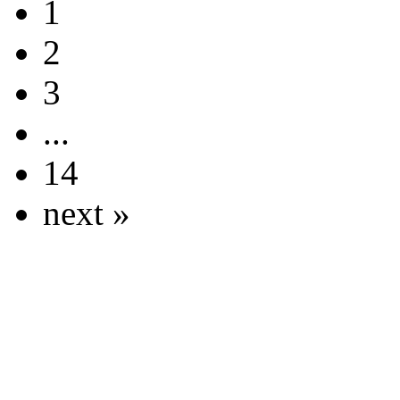
1
2
3
...
14
next »