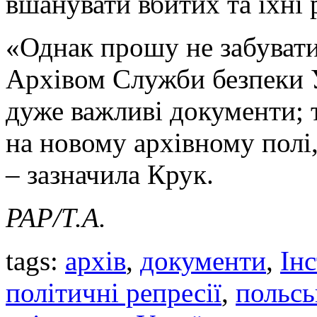
вшанувати вбитих та їхні 
«Однак прошу не забувати
Архівом Служби безпеки У
дуже важливі документи;
на новому архівному полі,
– зазначила Крук.
PAP/Т.А.
tags:
архів
,
документи
,
Ін
політичні репресії
,
польсь