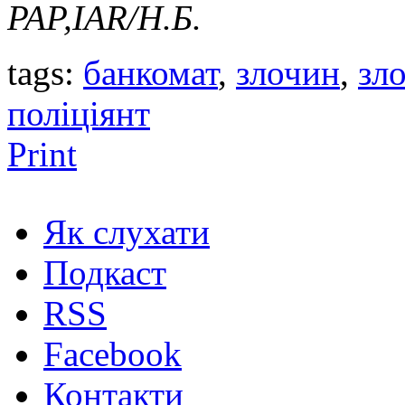
PAP
,IAR
/Н.Б.
tags:
банкомат
,
злочин
,
зл
поліціянт
Print
Як слухати
Подкаст
RSS
Facebook
Контакти