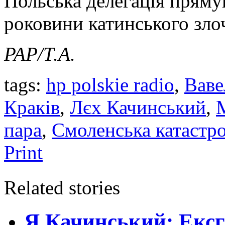
Польська делегація прямув
роковини катинського зло
PAP/Т.А.
tags:
hp polskie radio
,
Ваве
Краків
,
Лєх Качинський
,
пара
,
Смоленська катастр
Print
Related stories
Я.Качинський: Ексг