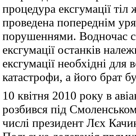
процедура ексгумації тіл 
проведена попереднім ур
порушеннями. Водночас с
ексгумації останків належ
ексгумації необхідні для 
катастрофи, а його брат б
10 квітня 2010 року в аві
розбився під Смоленськом,
числі президент Лєх Качи