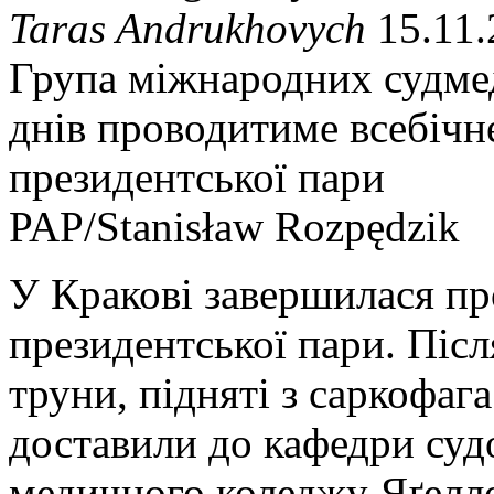
Taras Andrukhovych
15.11.
Група міжнародних судмед
днів проводитиме всебічн
президентської пари
PAP/Stanisław Rozpędzik
У Кракові завершилася пр
президентської пари. Післ
труни, підняті з саркофаг
доставили до кафедри суд
медичного коледжу Яґелло