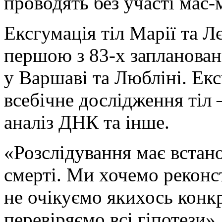
проводять без участі мас-
Ексгумація тіл Марії та Л
першою з 83-х запланован
у Варшаві та Любліні. Ек
всебічне дослідження тіл
аналіз ДНК та інше.
«Розслідування має вста
смерті. Ми хочемо реконс
не очікуємо якихось конкр
перевіряємо всі гіпотези»,