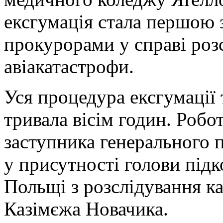
ексгумація стала першою 
прокурорами у справі роз
авіакатастрофи.
Уся процедура ексгумації 
тривала вісім годин. Робо
заступника генерального 
у присутності голови під
Польщі з розслідування к
Казімєжа Новачика.