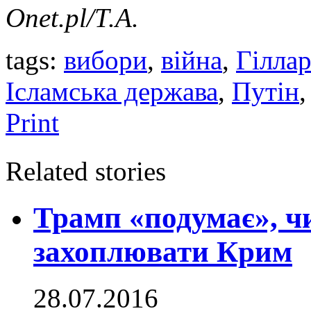
Onet.pl/Т.А.
tags:
вибори
,
війна
,
Гіллар
Ісламська держава
,
Путін
Print
Related stories
Трамп «подумає», ч
захоплювати Крим
28.07.2016