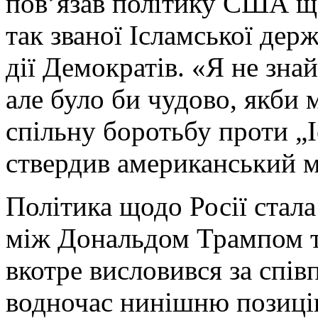
пов’язав політику США щ
так званої Ісламської дер
дії Демократів. «Я не зна
але було би чудово, якби
спільну боротьбу проти „І
ствердив американський м
Політика щодо Росії стала
між Дональдом Трампом та
вкотре висловився за спі
водночас нинішню позицію