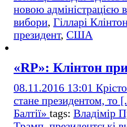
новою адміністрацією
вибори
,
Гілларі Клінто
президент
,
США
«RP»: Клінтон пр
08.11.2016 13:01
Кріст
стане президентом, то [.
Балтії»
tags:
Владімір П
Трамп
,
президентські 