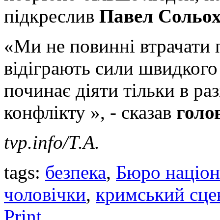
підкреслив
Павел Сольо
«Ми не повинні втрачати 
відіграють сили швидкого 
починає діяти тільки в раз
конфлікту », - сказав
голо
tvp.info/Т.А.
tags:
безпека
,
Бюро націон
чоловічки
,
кримський сце
Print