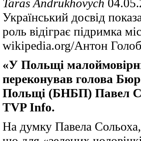
Taras Andrukhovych
04.05.
Український досвід показ
роль відіграє підримка м
wikipedia.org/Антон Голо
«У Польщі малоймовірни
переконував голова Бюр
Польщі (БНБП) Павел Со
TVP Info.
На думку Павела Сольоха,
що для «зелених чоловічкі