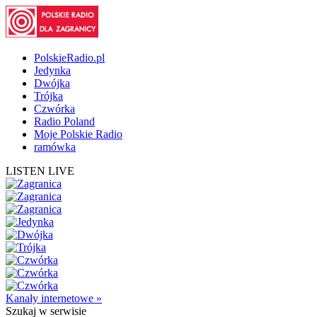
PolskieRadio.pl
Jedynka
Dwójka
Trójka
Czwórka
Radio Poland
Moje Polskie Radio
ramówka
LISTEN LIVE
Kanały internetowe »
Szukaj
w serwisie