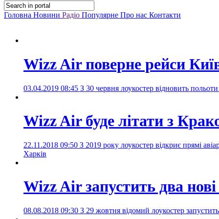
Головна
Новини
Радіо
Популярне
Про нас
Контакти
Wizz Air поверне рейси Ки
03.04.2019 08:45
З 30 червня лоукостер відновить польо
Wizz Air буде літати з Кра
22.11.2018 09:50
З 2019 року лоукостер відкриє прямі авіа
Харків
Wizz Air запустить два нов
08.08.2018 09:30
З 29 жовтня відомий лоукостер запустить 