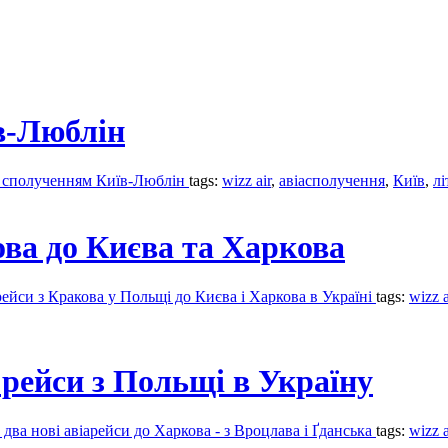
їв-Люблін
ти сполученням Київ-Люблін
tags:
wizz air
,
авіасполучення
,
Київ
,
лі
кова до Києва та Харкова
рейси з Кракова у Польщі до Києва і Харкова в Україні
tags:
wizz a
і рейси з Польщі в Україну
два нові авіарейси до Харкова - з Вроцлава і Ґданська
tags:
wizz a