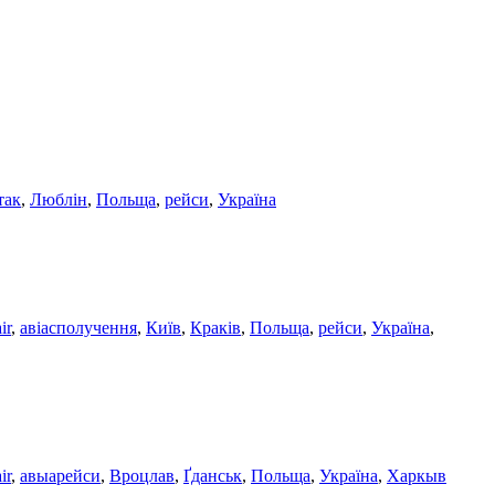
так
,
Люблін
,
Польща
,
рейси
,
Україна
ir
,
авіасполучення
,
Київ
,
Краків
,
Польща
,
рейси
,
Україна
,
ir
,
авыарейси
,
Вроцлав
,
Ґданськ
,
Польща
,
Україна
,
Харкыв