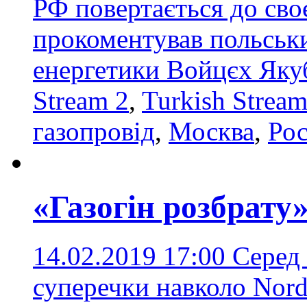
РФ повертається до своєї
прокоментував польськи
енергетики Войцєх Яку
Stream 2
,
Turkish Strea
газопровід
,
Москва
,
Рос
«Газогін розбрату
14.02.2019 17:00
Серед
суперечки навколо Nord