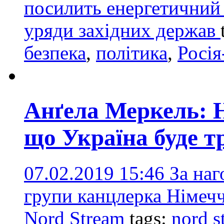
посилить енергетичний 
уряди західних держав
безпека
,
політика
,
Росі
Анґела Меркель: Н
що Україна буде 
07.02.2019 15:46
За наг
групи канцлерка Німеч
Nord Stream
tags:
nord s