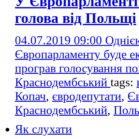
У Європарламенті 
голова від Польщі
04.07.2019 09:00
Однією
Європарламенту буде ек
програв голосування поп
Краснодембський
tags:
Копач
,
євродепутати
,
Є
Краснодембський
,
Пол
Як слухати