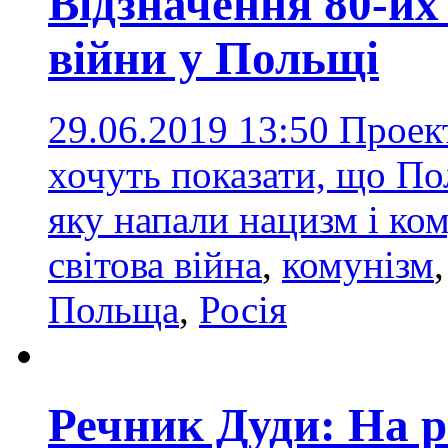
Відзначення 80-их 
війни у Польщі
29.06.2019 13:50
Проект
хочуть показати, що П
яку напали нацизм і ко
світова війна
,
комунізм
Польща
,
Росія
Речник Дуди: На р