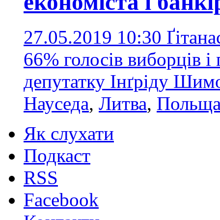
економіста і банкі
27.05.2019 10:30
Ґітана
66% голосів виборців і
депутатку Інґріду Шим
Науседа
,
Литва
,
Польщ
Як слухати
Подкаст
RSS
Facebook