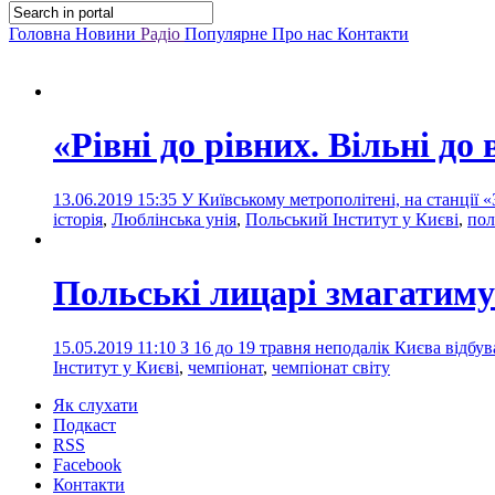
Головна
Новини
Радіо
Популярне
Про нас
Контакти
«Рівні до рівних. Вільні до
13.06.2019 15:35
У Київському метрополітені, на станції «
історія
,
Люблінська унія
,
Польський Інститут у Києві
,
пол
Польські лицарі змагатимут
15.05.2019 11:10
З 16 до 19 травня неподалік Києва відбу
Інститут у Києві
,
чемпіонат
,
чемпіонат світу
Як слухати
Подкаст
RSS
Facebook
Контакти