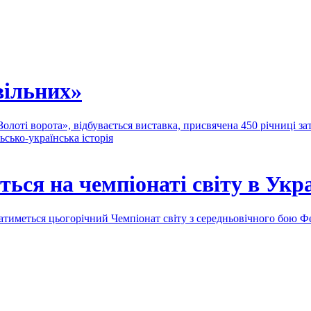
 вільних»
Золоті ворота», відбувається виставка, присвячена 450 річниці з
ьсько-українська історія
ься на чемпіонаті світу в Укра
ватиметься цьогорічний Чемпіонат світу з середньовічного бою 