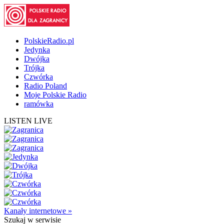
PolskieRadio.pl
Jedynka
Dwójka
Trójka
Czwórka
Radio Poland
Moje Polskie Radio
ramówka
LISTEN LIVE
Kanały internetowe »
Szukaj
w serwisie