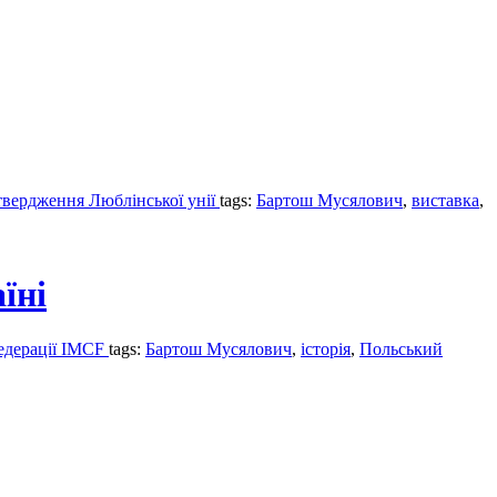
атвердження Люблінської унії
tags:
Бартош Мусялович
,
виставка
,
їні
Федерації IMCF
tags:
Бартош Мусялович
,
історія
,
Польський