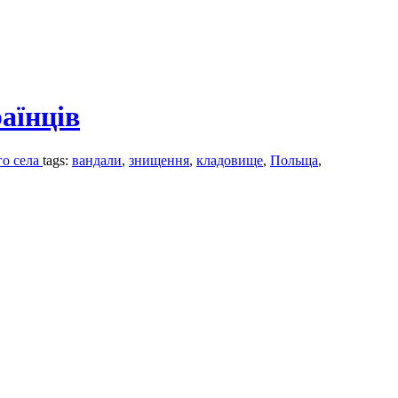
аїнців
го села
tags:
вандали
,
знищення
,
кладовище
,
Польща
,