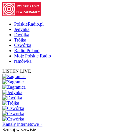
PolskieRadio.pl
Jedynka
Dwójka
Trójka
Czwórka
Radio Poland
Moje Polskie Radio
ramówka
LISTEN LIVE
Kanały internetowe »
Szukaj
w serwisie