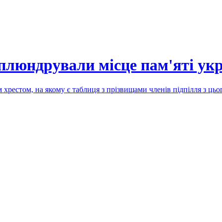
плюндрували місце пам'яті укр
 хрестом, на якому є таблиця з прізвищами членів підпілля з цьо