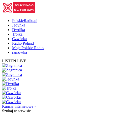
PolskieRadio.pl
Jedynka
Dwójka
Trójka
Czwórka
Radio Poland
Moje Polskie Radio
ramówka
LISTEN LIVE
Kanały internetowe »
Szukaj
w serwisie