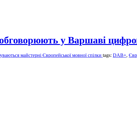
 обговорюють у Варшаві цифро
дбуваються майстерні Європейської мовної спілки
tags:
DAB+
,
Євр