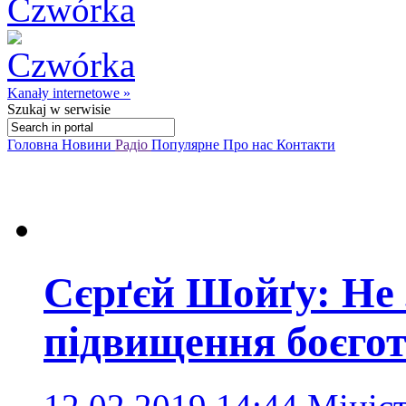
Kanały internetowe »
Szukaj
w serwisie
Головна
Новини
Радіо
Популярне
Про нас
Контакти
Сєрґєй Шойґу: Не
підвищення боєгот