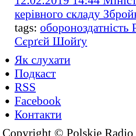
12.02.2019 14:44
Мініс
керівного складу Зброй
tags:
обороноздатність Р
Сєрґєй Шойґу
Як слухати
Подкаст
RSS
Facebook
Контакти
Copyright © Polskie Radio