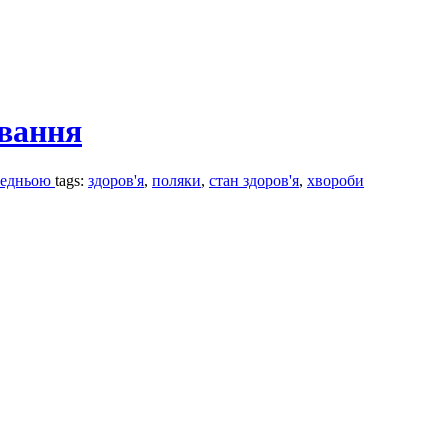
ивання
ередньою
tags:
здоров'я
,
поляки
,
стан здоров'я
,
хвороби