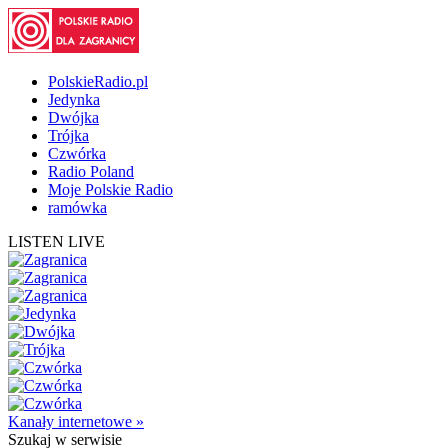
PolskieRadio.pl
Jedynka
Dwójka
Trójka
Czwórka
Radio Poland
Moje Polskie Radio
ramówka
LISTEN LIVE
Kanały internetowe »
Szukaj
w serwisie