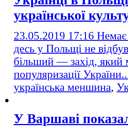
української культ
23.05.2019 17:16
Немає 
десь у Польщі не відб
більший — захід, який
популяризації України..
українська меншина
,
Ук
У Варшаві показа