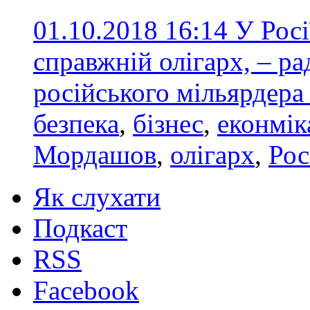
01.10.2018 16:14
У Рос
справжній олігарх, – р
російського мільярдер
безпека
,
бізнес
,
еконмік
Мордашов
,
олігарх
,
Рос
Як слухати
Подкаст
RSS
Facebook