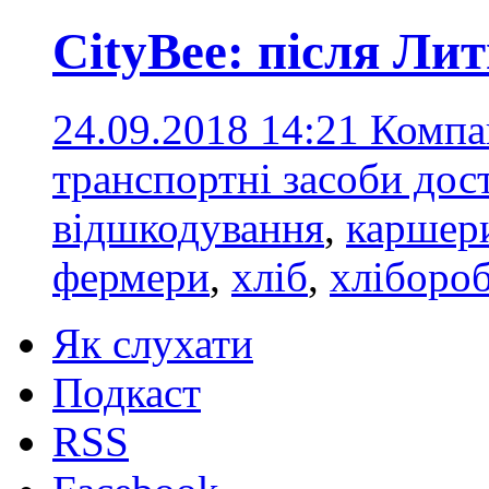
CityBee: після Ли
24.09.2018 14:21
Компан
транспортні засоби дос
відшкодування
,
каршер
фермери
,
хліб
,
хліборо
Як слухати
Подкаст
RSS