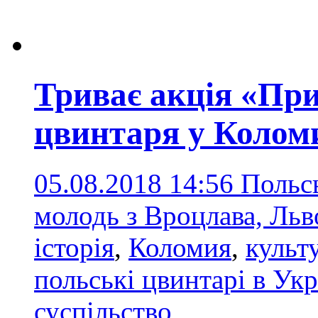
Триває акція «Пр
цвинтаря у Колом
05.08.2018 14:56
Польс
молодь з Вроцлава, Льв
історія
,
Коломия
,
культ
польські цвинтарі в Укр
суспільство