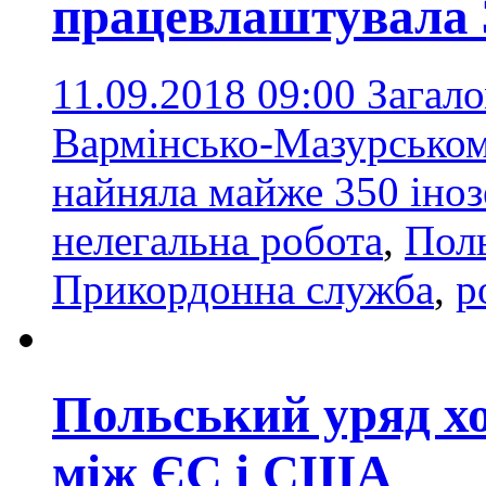
працевлаштувала 
11.09.2018 09:00
Загало
Вармінсько-Мазурськом
найняла майже 350 іно
нелегальна робота
,
Пол
Прикордонна служба
,
р
Польський уряд х
між ЄС і США