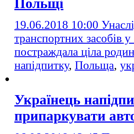
Польщі
19.06.2018 10:00
Унаслі
транспортних засобів у
постраждала ціла роди
напідпитку
,
Польща
,
ук
Українець напідп
припаркувати авто