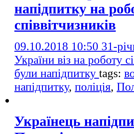
напідпитку на роб
співвітчизників
09.10.2018 10:50
31-рі
України віз на роботу с
були напідпитку
tags:
в
напідпитку
,
поліція
,
По
Українець напідп