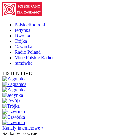
PolskieRadio.pl
Jedynka
Dwójka
Trójka
Czwórka
Radio Poland
Moje Polskie Radio
ramówka
LISTEN LIVE
Kanały internetowe »
Szukaj
w serwisie