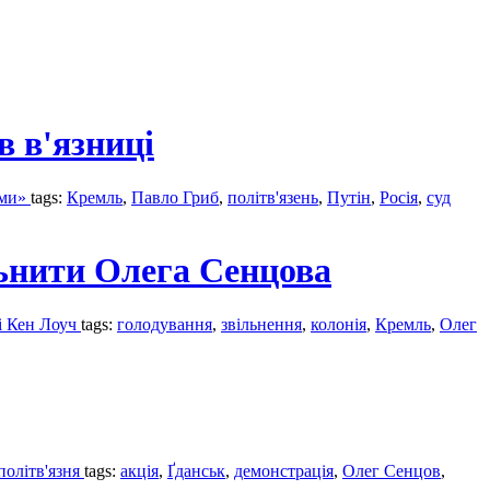
в в'язниці
ями»
tags:
Кремль
,
Павло Гриб
,
політв'язень
,
Путін
,
Росія
,
суд
льнити Олега Сенцова
 і Кен Лоуч
tags:
голодування
,
звільнення
,
колонія
,
Кремль
,
Олег
 політв'язня
tags:
акція
,
Ґданськ
,
демонстрація
,
Олег Сенцов
,