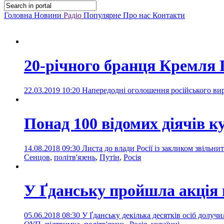
Головна
Новини
Радіо
Популярне
Про нас
Контакти
20-річного бранця Кремля П
22.03.2019 10:20
Напередодні оголошення російського ви
Понад 100 відомих діячів 
14.08.2018 09:30
Листа до влади Росії із закликом звільн
Сенцов
,
політв'язень
,
Путін
,
Росія
У Ґданську пройшла акція 
05.06.2018 08:30
У Ґданську декілька десятків осіб долучи