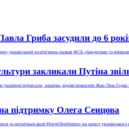
авла Гриба засудили до 6 рокі
року український політв'язень назвав ФСБ «бандитами та вбивц
культури закликали Путіна зві
ити українця підписали, зокрема, відомі режисери Жан-Люк Годар
на підтримку Олега Сенцова
лися до весвітньої акції #SaveOlegSentsov на захист українського