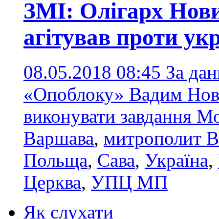
ЗМІ: Олігарх Нов
агітував проти укр
08.05.2018 08:45
За дан
«Опоблоку» Вадим Нов
виконувати завдання М
Варшава
,
митрополит 
Польща
,
Сава
,
Україна
,
Церква
,
УПЦ МП
Як слухати