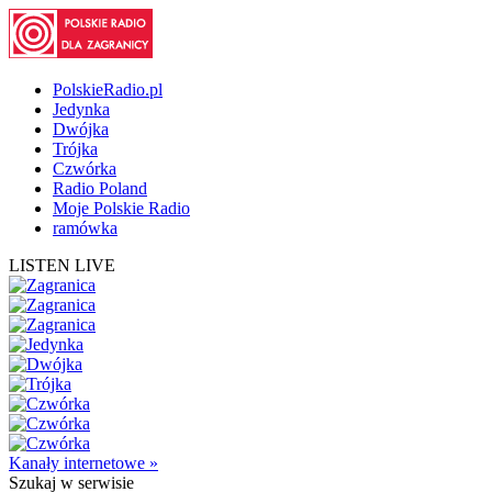
PolskieRadio.pl
Jedynka
Dwójka
Trójka
Czwórka
Radio Poland
Moje Polskie Radio
ramówka
LISTEN LIVE
Kanały internetowe »
Szukaj
w serwisie