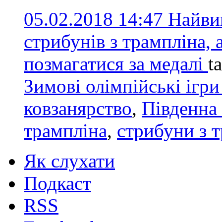
05.02.2018 14:47
Найви
стрибунів з трампліна, 
позмагатися за медалі
t
Зимові олімпійські ігри
ковзанярство
,
Південна
трампліна
,
стрибуни з 
Як слухати
Подкаст
RSS