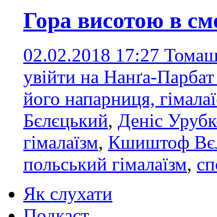
Гора висотою в см
02.02.2018 17:27
Томаш
увійти на Нанґа-Парбат 
його напарниця, гімала
Бєлєцький
,
Деніс Урубк
гімалаїзм
,
Кшиштоф Вє
польський гімалаїзм
,
сп
Як слухати
Подкаст