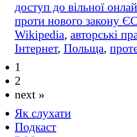
доступ до вільної онла
проти нового закону Є
Wikipedia
,
авторські пр
Інтернет
,
Польща
,
прот
1
2
next »
Як слухати
Подкаст