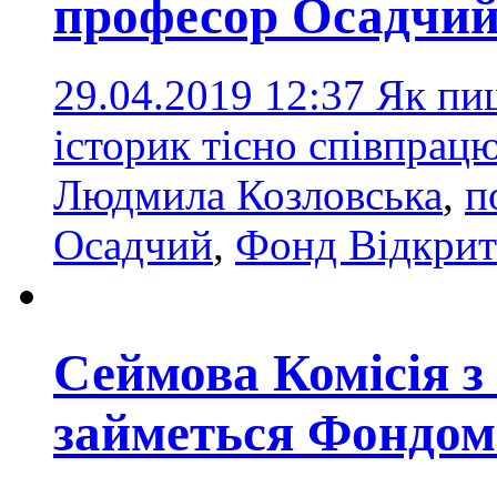
професор Осадчи
29.04.2019 12:37
Як пиш
історик тісно співпрац
Людмила Козловська
,
п
Осадчий
,
Фонд Відкрит
Сеймова Комісія з
займеться Фондом