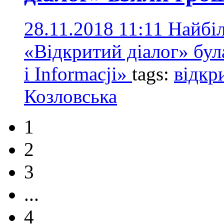
28.11.2018 11:11
Найбі
«Відкритий діалог» була
i Informacji»
tags:
відкр
Козловська
1
2
3
...
4