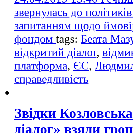
звернулась до політикі
запитанням щодо ймовір
фондом
tags:
Беата Маз
відкритий діалог
,
відми
платформа
,
ЄС
,
Людмил
справедливість
Звідки Козловська
діалог» взяли гро