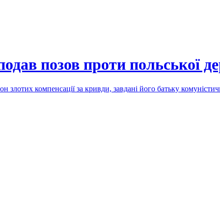
подав позов проти польської д
он злотих компенсації за кривди, завдані його батьку комуніс