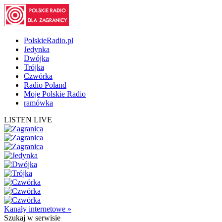
PolskieRadio.pl
Jedynka
Dwójka
Trójka
Czwórka
Radio Poland
Moje Polskie Radio
ramówka
LISTEN LIVE
Kanały internetowe »
Szukaj
w serwisie