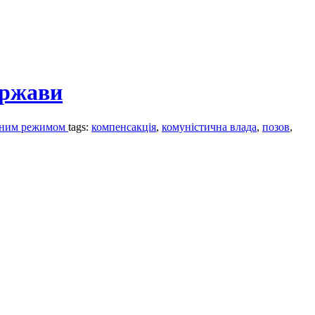
ержави
тичним режимом
tags:
компенсакція
,
комуністична влада
,
позов
,