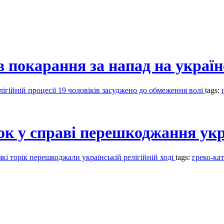
 покарання за напад на україн
лігійній процесії 19 чоловіків засуджено до обмеження волі
tags:
ок у справі перешкоджання укр
кі торік перешкоджали українській релігійній ході
tags:
греко-ка