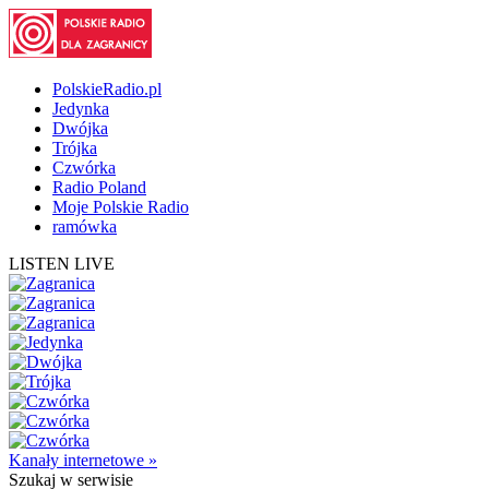
PolskieRadio.pl
Jedynka
Dwójka
Trójka
Czwórka
Radio Poland
Moje Polskie Radio
ramówka
LISTEN LIVE
Kanały internetowe »
Szukaj
w serwisie