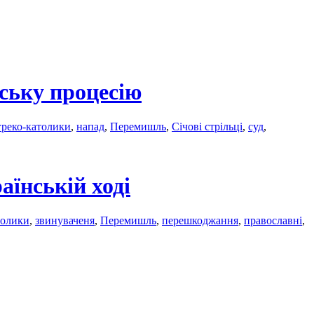
ську процесію
греко-католики
,
напад
,
Перемишль
,
Січові стрільці
,
суд
,
аїнській ході
толики
,
звинуваченя
,
Перемишль
,
перешкоджання
,
православні
,