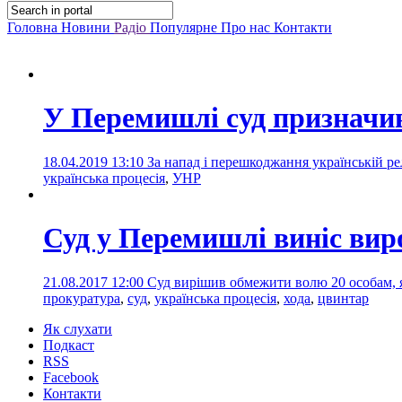
Головна
Новини
Радіо
Популярне
Про нас
Контакти
У Перемишлі суд призначив
18.04.2019 13:10
За напад і перешкоджання українській ре
українська процесія
,
УНР
Суд у Перемишлі виніс вир
21.08.2017 12:00
Суд вирішив обмежити волю 20 особам, я
прокуратура
,
суд
,
українська процесія
,
хода
,
цвинтар
Як слухати
Подкаст
RSS
Facebook
Контакти