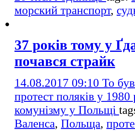
морский транспорт
,
суд
37 років тому у Ґд
почався страйк
14.08.2017 09:10
То бу
протест поляків у 1980 
комунізму у Польщі
tag
Валенса
,
Польща
,
проте