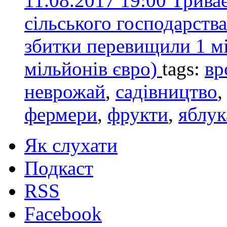
11.08.2017 19:00
Триває
сільського господарств
збитки перевищили 1 мі
мільйонів євро)
tags:
вр
неврожай
,
садівництво
фермери
,
фрукти
,
яблук
Як слухати
Подкаст
RSS
Facebook