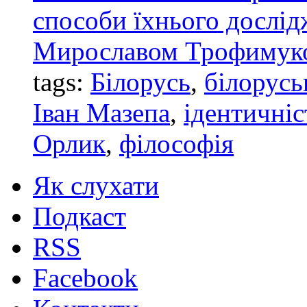
способи їхнього дослід
Мирославом Трофимуком
tags:
Білорусь
,
білорусь
Іван Мазепа
,
ідентичніс
Орлик
,
філософія
Як слухати
Подкаст
RSS
Facebook