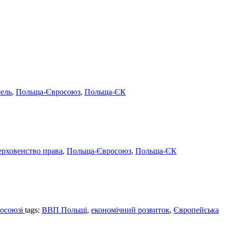
ель
,
Польща-Євросоюз
,
Польща-ЄК
ерховенство права
,
Польща-Євросоюз
,
Польща-ЄК
росоюзі
tags:
ВВП Польщі
,
економічний розвиток
,
Європейська