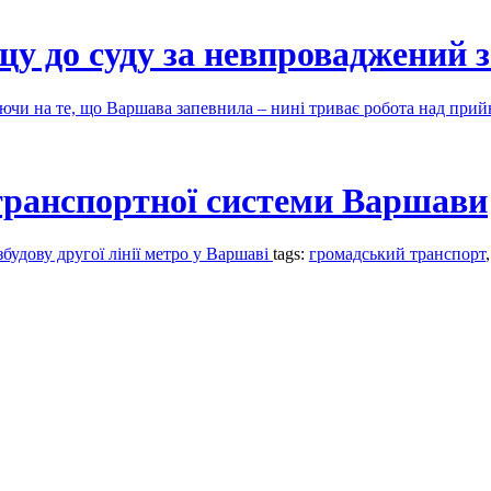
щу до суду за невпроваджений 
ючи на те, що Варшава запевнила – нині триває робота над при
транспортної системи Варшави
будову другої лінії метро у Варшаві
tags:
громадський транспорт