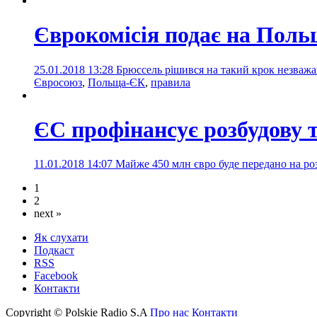
Єврокомісія подає на Поль
25.01.2018 13:28
Брюссель рішився на такий крок незважа
Євросоюз
,
Польща-ЄК
,
правила
ЄС профінансує розбудову 
11.01.2018 14:07
Майже 450 млн євро буде передано на роз
1
2
next »
Як слухати
Подкаст
RSS
Facebook
Контакти
Copyright © Polskie Radio S.A
Про нас
Контакти