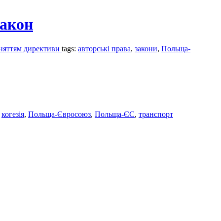
закон
йняттям директиви
tags:
авторські права
,
закони
,
Польща-
,
когезія
,
Польща-Євросоюз
,
Польща-ЄС
,
транспорт