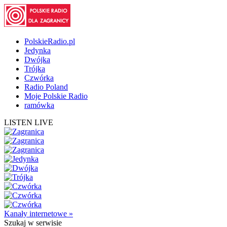
PolskieRadio.pl
Jedynka
Dwójka
Trójka
Czwórka
Radio Poland
Moje Polskie Radio
ramówka
LISTEN LIVE
Kanały internetowe »
Szukaj
w serwisie