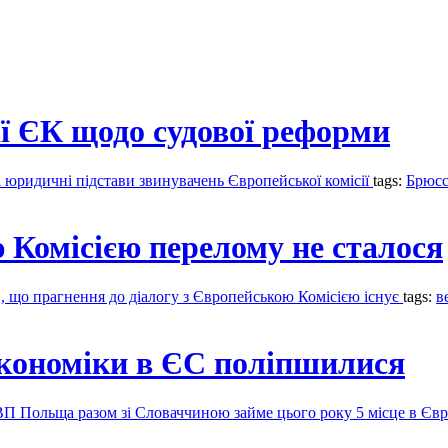
ї ЄК щодо судової реформи
і юридичні підстави звинувачень Європейської комісії
tags:
Брюсс
 Комісією перелому не сталося
в, що прагнення до діалогу з Європейською Комісією існує
tags:
в
економіки в ЄС поліпшилися
ВВП Польща разом зі Словаччиною займе цього року 5 місце в Єв